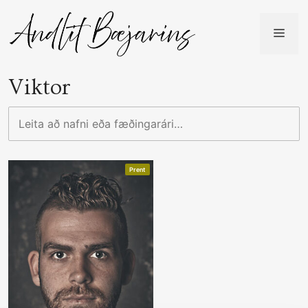
Skip
to
ME
content
Viktor
Leita
að
nafni
eða
Prent
fæðingarári…