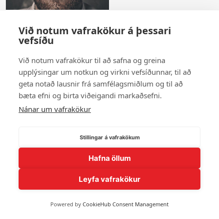
Við notum vafrakökur á þessari
vefsíðu
Viktor Smári Hafsteinsson
Við notum vafrakökur til að safna og greina
upplýsingar um notkun og virkni vefsíðunnar, til að
Sýna fleiri andlit
geta notað lausnir frá samfélagsmiðlum og til að
bæta efni og birta viðeigandi markaðsefni.
Nánar um vafrakökur
© 2026 Andlit Bæjarins -
Wordpress Vefhönnun
Stillingar á vafrakökum
Hafna öllum
Leyfa vafrakökur
Powered by
CookieHub Consent Management