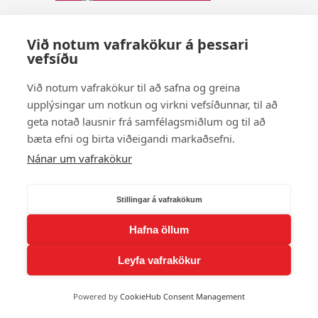
Viktor Smári Hafsteinsson
Við notum vafrakökur á þessari
Sýna fleiri andlit
vefsíðu
Við notum vafrakökur til að safna og greina
© 2026 Andlit Bæjarins -
Wordpress Vefhönnun
upplýsingar um notkun og virkni vefsíðunnar, til að
geta notað lausnir frá samfélagsmiðlum og til að
bæta efni og birta viðeigandi markaðsefni.
Nánar um vafrakökur
Stillingar á vafrakökum
Hafna öllum
Leyfa vafrakökur
Powered by
CookieHub Consent Management