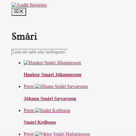
Skip
to
MENU
content
Smári
Leita
að
nafni
eða
fæðingarári…
Haukur Smári Jóhannesson
Prent
Jóhann Smári Sævarsson
Prent
Smári Ketilsson
Prent