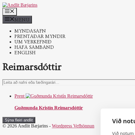
Skip
to
MENU
content
MENU
MYNDASAFN
PRENTAÐAR MYNDIR
UM VERKEFNIÐ
HAFA SAMBAND
ENGLISH
Reimarsdóttir
Leita
að
nafni
Prent
eða
fæðingarári…
Guðmunda Kristín Reimarsdóttir
Við not
Sýna fleiri andlit
© 2026 Andlit Bæjarins -
Wordpress Vefhönnun
Við notum 