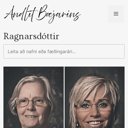
Skip
to
ME
content
Ragnarsdóttir
Leita
að
nafni
eða
fæðingarári…