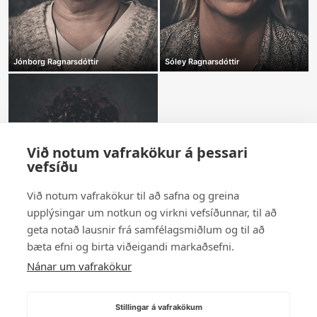
Jónborg Ragnarsdóttir
Sóley Ragnarsdóttir
Við notum vafrakökur á þessari
vefsíðu
Við notum vafrakökur til að safna og greina
upplýsingar um notkun og virkni vefsíðunnar, til að
geta notað lausnir frá samfélagsmiðlum og til að
bæta efni og birta viðeigandi markaðsefni.
Nánar um vafrakökur
Steina Þórey Ragnarsdóttir
Stillingar á vafrakökum