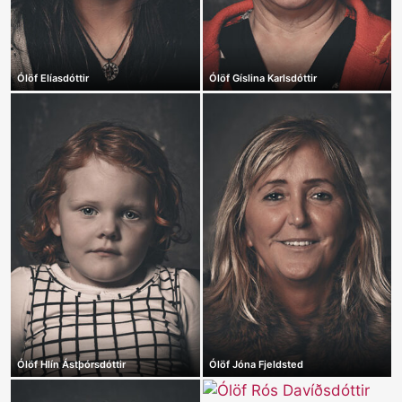
Ólöf Elíasdóttir
Ólöf Gíslina Karlsdóttir
Ólöf Hlín Ástþórsdóttir
Ólöf Jóna Fjeldsted