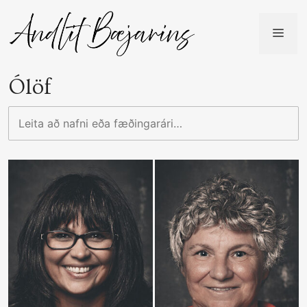
Skip
to
ME
content
Ólöf
Leita
að
nafni
eða
fæðingarári…