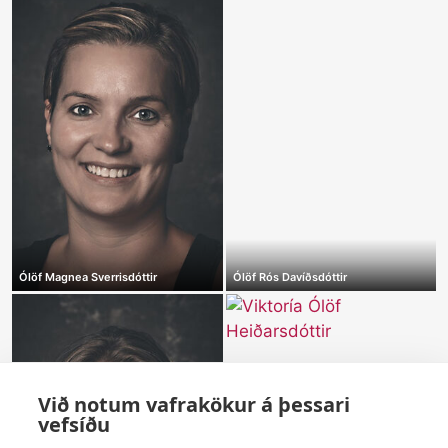
Ólöf Magnea Sverrisdóttir
Ólöf Rós Davíðsdóttir
Við notum vafrakökur á þessari
vefsíðu