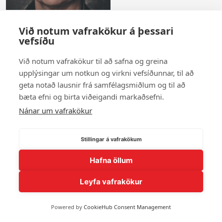
Við notum vafrakökur á þessari
vefsíðu
Oddný Magnúsdóttir
Við notum vafrakökur til að safna og greina
upplýsingar um notkun og virkni vefsíðunnar, til að
Sýna fleiri andlit
geta notað lausnir frá samfélagsmiðlum og til að
bæta efni og birta viðeigandi markaðsefni.
Nánar um vafrakökur
© 2026 Andlit Bæjarins -
Wordpress Vefhönnun
Stillingar á vafrakökum
Hafna öllum
Leyfa vafrakökur
Powered by
CookieHub Consent Management