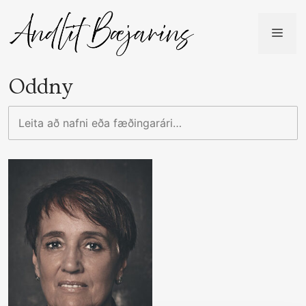
Skip
to
ME
content
Oddny
Leita
að
nafni
eða
fæðingarári…