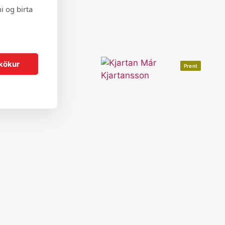
i og birta
kökur
Prent