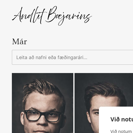
Skip
to
content
Már
Leita
að
nafni
eða
fæðingarári…
Við not
Við notum 