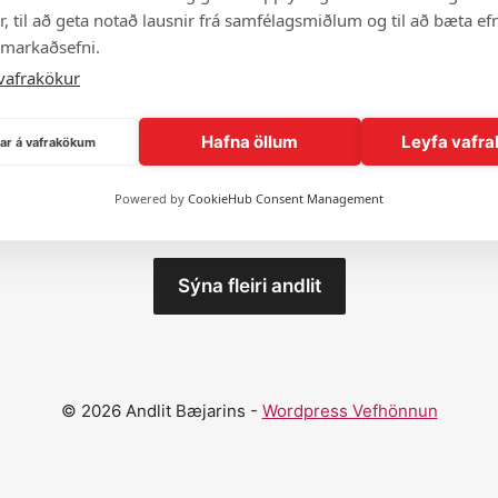
, til að geta notað lausnir frá samfélagsmiðlum og til að bæta efn
 markaðsefni.
vafrakökur
Hafna öllum
Leyfa vafra
ngar á vafrakökum
Prent
Powered by
CookieHub Consent Management
Sýna fleiri andlit
© 2026 Andlit Bæjarins -
Wordpress Vefhönnun