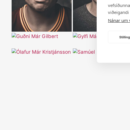
vefsíðunnar
viðeigandi
Nánar um 
Stilli
Prent