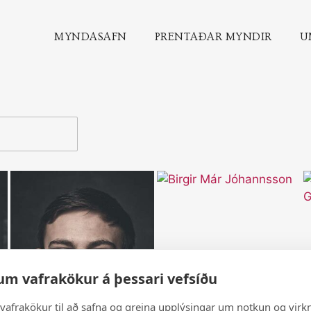
MYNDASAFN
PRENTAÐAR MYNDIR
U
um vafrakökur á þessari vefsíðu
vafrakökur til að safna og greina upplýsingar um notkun og virkn