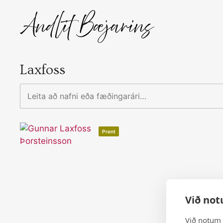
Skip
to
content
Laxfoss
Leita
að
nafni
eða
Prent
fæðingarári…
Við not
Við notum 