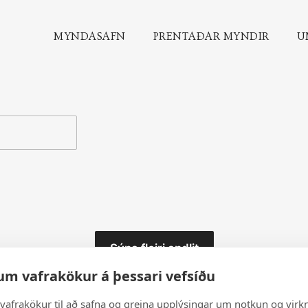
MYNDASAFN
PRENTAÐAR MYNDIR
U
Sýna fleiri andlit
um vafrakökur á þessari vefsíðu
vafrakökur til að safna og greina upplýsingar um notkun og virkn