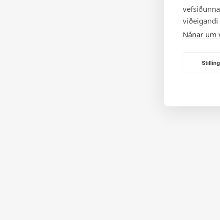
vefsíðunnar
viðeigandi
Nánar um 
Stilli