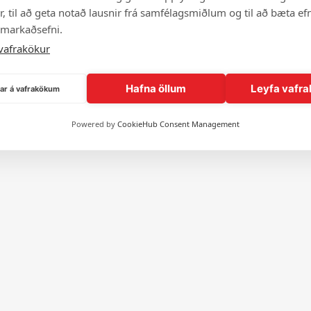
, til að geta notað lausnir frá samfélagsmiðlum og til að bæta efn
© 2026 Andlit Bæjarins -
Wordpress Vefhönnun
 markaðsefni.
vafrakökur
Hafna öllum
Leyfa vafra
ngar á vafrakökum
Powered by
CookieHub Consent Management