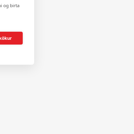
i og birta
kökur