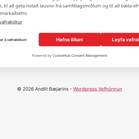
, til að geta notað lausnir frá samfélagsmiðlum og til að bæta efn
 markaðsefni.
vafrakökur
Hafna öllum
Leyfa vafra
ngar á vafrakökum
Sýna fleiri andlit
Powered by
CookieHub Consent Management
© 2026 Andlit Bæjarins -
Wordpress Vefhönnun