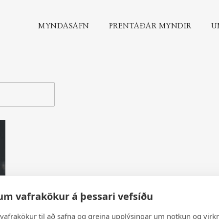
MYNDASAFN
PRENTAÐAR MYNDIR
U
um vafrakökur á þessari vefsíðu
vafrakökur til að safna og greina upplýsingar um notkun og virkn