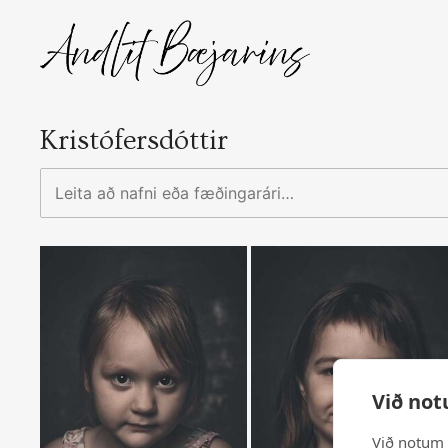
Skip
to
content
Kristófersdóttir
Leita
að
nafni
eða
fæðingarári…
Við not
Við notum 