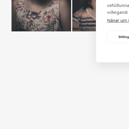
vefsíðunnar
viðeigandi
Nánar um 
Stilli