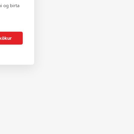
i og birta
kökur