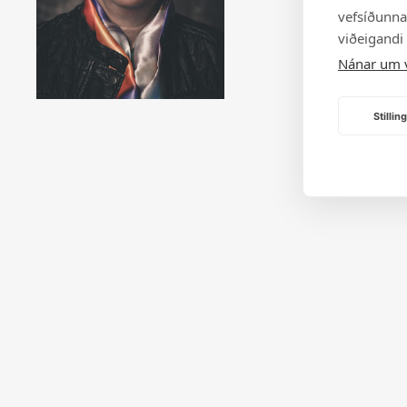
vefsíðunnar
viðeigandi
Nánar um 
Stilli