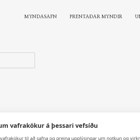
MYNDASAFN
PRENTAÐAR MYNDIR
U
um vafrakökur á þessari vefsíðu
vafrakökur til að safna og greina upplýsingar um notkun og virkn