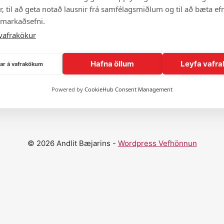
, til að geta notað lausnir frá samfélagsmiðlum og til að bæta efn
 markaðsefni.
vafrakökur
Hafna öllum
Leyfa vafra
ngar á vafrakökum
Sýna fleiri andlit
Powered by
CookieHub Consent Management
© 2026 Andlit Bæjarins -
Wordpress Vefhönnun