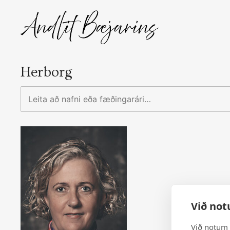
Skip
to
content
Herborg
Leita
að
nafni
eða
fæðingarári…
Við not
Við notum 