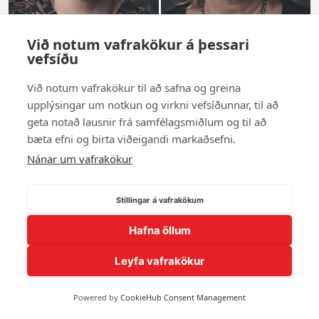
Við notum vafrakökur á þessari
vefsíðu
Gauja Jóns
Gauja Sigríður Karlsdóttir
Við notum vafrakökur til að safna og greina
upplýsingar um notkun og virkni vefsíðunnar, til að
Sýna fleiri andlit
geta notað lausnir frá samfélagsmiðlum og til að
bæta efni og birta viðeigandi markaðsefni.
Nánar um vafrakökur
© 2026 Andlit Bæjarins -
Wordpress Vefhönnun
Stillingar á vafrakökum
Hafna öllum
Leyfa vafrakökur
Powered by
CookieHub Consent Management