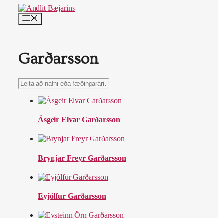
Skip
to
MENU
content
Garðarsson
Leita
að
nafni
eða
fæðingarári…
Ásgeir Elvar Garðarsson
Brynjar Freyr Garðarsson
Eyjólfur Garðarsson