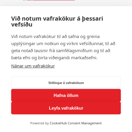
Eysteinn Örn Garðarsson
Við notum vafrakökur á þessari
vefsíðu
Magnús M. Garðarsson
Við notum vafrakökur til að safna og greina
upplýsingar um notkun og virkni vefsíðunnar, til að
Prent
geta notað lausnir frá samfélagsmiðlum og til að
R Jóhannes Garðarsson
bæta efni og birta viðeigandi markaðsefni.
Nánar um vafrakökur
Steinþór Páll Garðarsson
Stillingar á vafrakökum
Sýna fleiri andlit
Hafna öllum
© 2026 Andlit Bæjarins -
Wordpress Vefhönnun
Leyfa vafrakökur
Powered by
CookieHub Consent Management