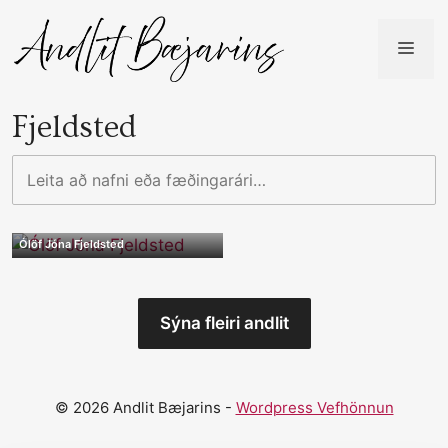
Skip
to
ME
content
Fjeldsted
Leita
að
nafni
eða
Ólöf Jóna Fjeldsted
fæðingarári…
Sýna fleiri andlit
© 2026 Andlit Bæjarins -
Wordpress Vefhönnun