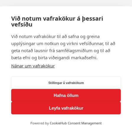
Við notum vafrakökur á þessari
vefsíðu
Við notum vafrakökur til að safna og greina
upplýsingar um notkun og virkni vefsíðunnar, til að
geta notað lausnir frá samfélagsmiðlum og til að
bæta efni og birta viðeigandi markaðsefni.
Nánar um vafrakökur
Stillingar á vafrakökum
Hafna öllum
Leyfa vafrakökur
Powered by
CookieHub Consent Management