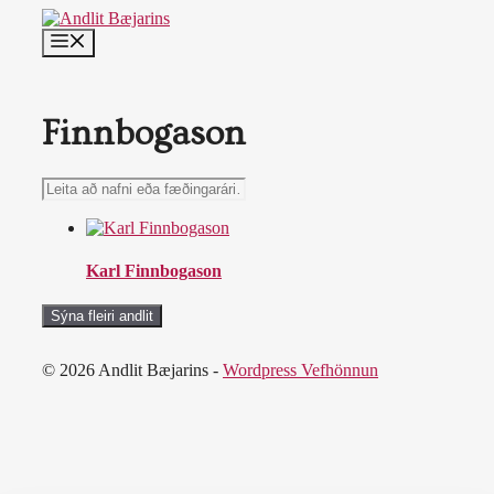
Skip
to
MENU
content
Finnbogason
Leita
að
nafni
eða
fæðingarári…
Karl Finnbogason
Sýna fleiri andlit
© 2026 Andlit Bæjarins -
Wordpress Vefhönnun