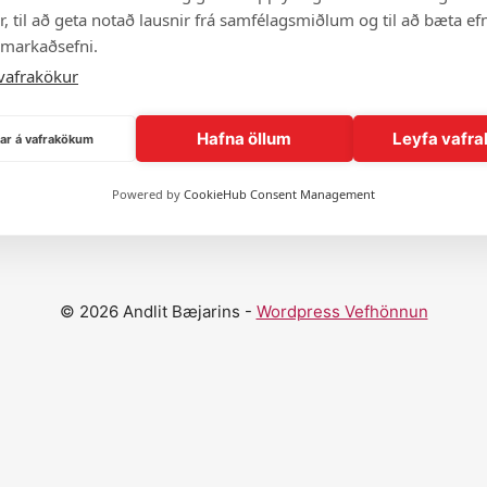
, til að geta notað lausnir frá samfélagsmiðlum og til að bæta efn
 markaðsefni.
vafrakökur
Hafna öllum
Leyfa vafra
ngar á vafrakökum
Sýna fleiri andlit
Powered by
CookieHub Consent Management
© 2026 Andlit Bæjarins -
Wordpress Vefhönnun