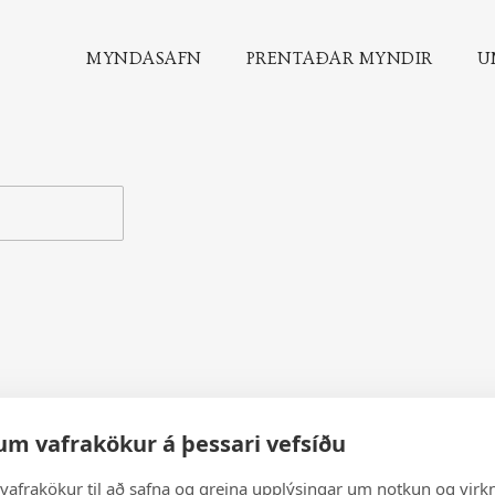
MYNDASAFN
PRENTAÐAR MYNDIR
U
um vafrakökur á þessari vefsíðu
vafrakökur til að safna og greina upplýsingar um notkun og virkn