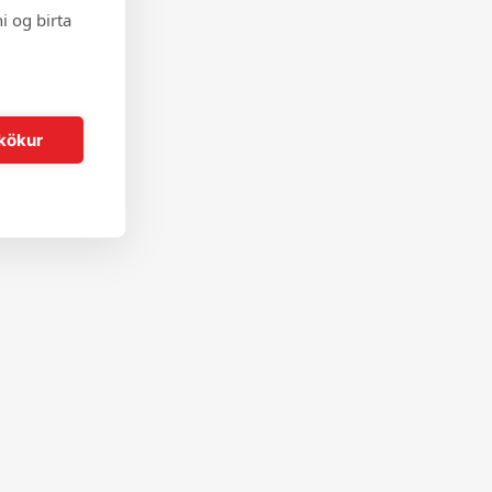
i og birta
kökur