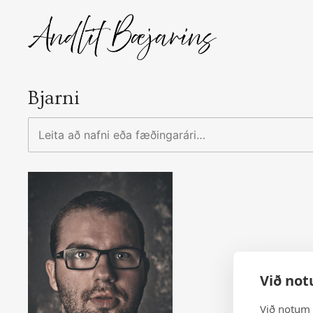
Skip
to
content
Bjarni
Leita
að
nafni
eða
fæðingarári…
Við not
Við notum 