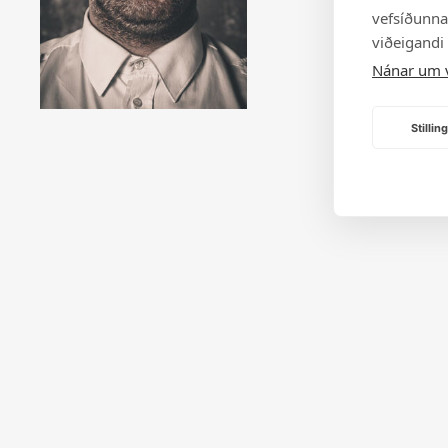
vefsíðunnar
viðeigandi
Nánar um 
Stilli