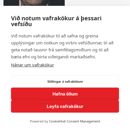
Við notum vafrakökur á þessari
vefsíðu
Birnir Bergsson
Við notum vafrakökur til að safna og greina
upplýsingar um notkun og virkni vefsíðunnar, til að
Sýna fleiri andlit
geta notað lausnir frá samfélagsmiðlum og til að
bæta efni og birta viðeigandi markaðsefni.
Nánar um vafrakökur
© 2026 Andlit Bæjarins -
Wordpress Vefhönnun
Stillingar á vafrakökum
Hafna öllum
Leyfa vafrakökur
Powered by
CookieHub Consent Management