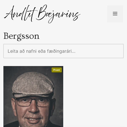
Skip
to
ME
content
Bergsson
Leita
að
nafni
eða
Prent
fæðingarári…