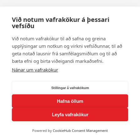
Við notum vafrakökur á þessari
vefsíðu
Við notum vafrakökur til að safna og greina
upplýsingar um notkun og virkni vefsíðunnar, til að
geta notað lausnir frá samfélagsmiðlum og til að
bæta efni og birta viðeigandi markaðsefni.
Nánar um vafrakökur
Stillingar á vafrakökum
Hafna öllum
Leyfa vafrakökur
Powered by
CookieHub Consent Management