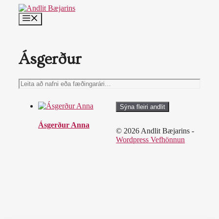
Skip
to
MENU
content
Ásgerður
Leita
að
nafni
Sýna fleiri andlit
eða
fæðingarári…
Ásgerður Anna
© 2026 Andlit Bæjarins -
Wordpress Vefhönnun