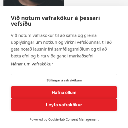
Við notum vafrakökur á þessari
vefsíðu
Guðmundur Snær Andrason
Við notum vafrakökur til að safna og greina
upplýsingar um notkun og virkni vefsíðunnar, til að
Sýna fleiri andlit
geta notað lausnir frá samfélagsmiðlum og til að
bæta efni og birta viðeigandi markaðsefni.
Nánar um vafrakökur
© 2026 Andlit Bæjarins -
Wordpress Vefhönnun
Stillingar á vafrakökum
Hafna öllum
Leyfa vafrakökur
Powered by
CookieHub Consent Management