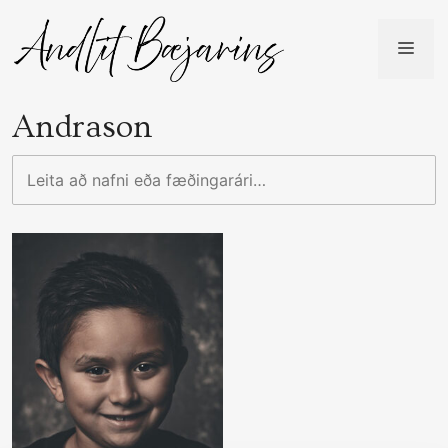
Skip
to
ME
content
Andrason
Leita
að
nafni
eða
fæðingarári…