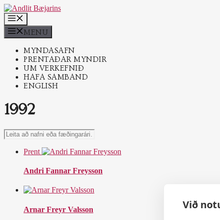
Skip
to
MENU
content
MENU
MYNDASAFN
PRENTAÐAR MYNDIR
UM VERKEFNIÐ
HAFA SAMBAND
ENGLISH
1992
Leita
að
nafni
Prent
eða
fæðingarári…
Andri Fannar Freysson
Við not
Arnar Freyr Valsson