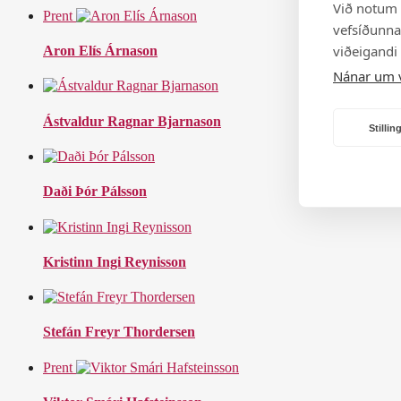
Við notum 
Prent
vefsíðunnar
viðeigandi
Aron Elís Árnason
Nánar um 
Ástvaldur Ragnar Bjarnason
Stilli
Daði Þór Pálsson
Kristinn Ingi Reynisson
Stefán Freyr Thordersen
Prent