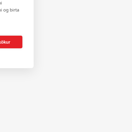
i
i og birta
kökur