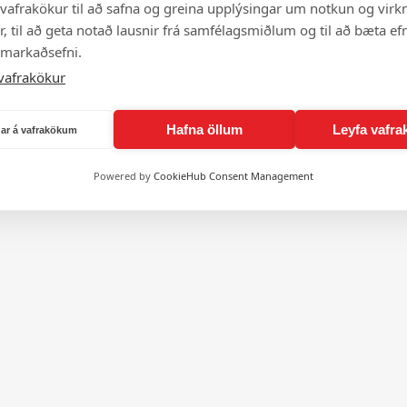
vafrakökur til að safna og greina upplýsingar um notkun og virkn
, til að geta notað lausnir frá samfélagsmiðlum og til að bæta efn
 markaðsefni.
vafrakökur
Hafna öllum
Leyfa vafra
ngar á vafrakökum
Powered by
CookieHub Consent Management