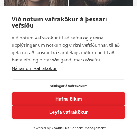
Við notum vafrakökur á þessari
vefsíðu
Anna Sigríður Guðmundsdóttir
Atli Þorsteinsson
Guðrún Hrafnkelsdóttir
Sigurður Guðjónsson
Við notum vafrakökur til að safna og greina
Svandís Þorsteinsdóttir
Þórdís Lúðvíksdóttir
upplýsingar um notkun og virkni vefsíðunnar, til að
geta notað lausnir frá samfélagsmiðlum og til að
bæta efni og birta viðeigandi markaðsefni.
Sýna fleiri andlit
Nánar um vafrakökur
Stillingar á vafrakökum
© 2026 Andlit Bæjarins -
Wordpress Vefhönnun
Hafna öllum
Leyfa vafrakökur
Powered by
CookieHub Consent Management