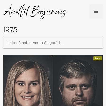
Skip
to
ME
content
1975
Leita
að
nafni
eða
Prent
fæðingarári…