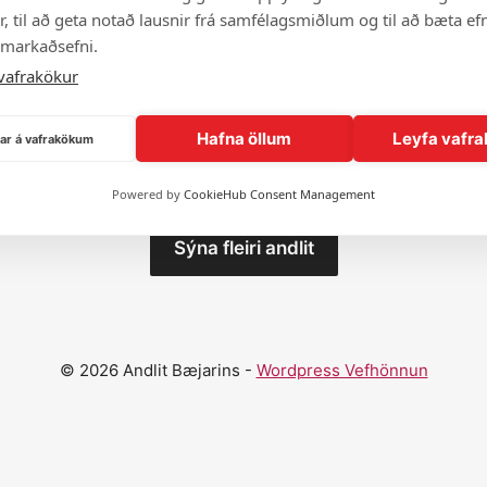
, til að geta notað lausnir frá samfélagsmiðlum og til að bæta efn
 markaðsefni.
vafrakökur
Hafna öllum
Leyfa vafra
ngar á vafrakökum
Powered by
CookieHub Consent Management
Sýna fleiri andlit
© 2026 Andlit Bæjarins -
Wordpress Vefhönnun