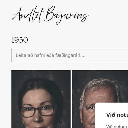
Skip
to
content
1950
Leita
að
nafni
eða
fæðingarári…
Við not
Við notum 