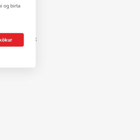
i og birta
kökur