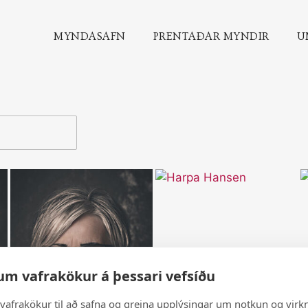
MYNDASAFN
PRENTAÐAR MYNDIR
U
um vafrakökur á þessari vefsíðu
vafrakökur til að safna og greina upplýsingar um notkun og virkn