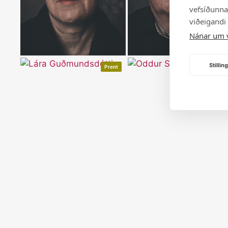
vefsíðunnar
viðeigandi
Nánar um 
Stilli
Prent