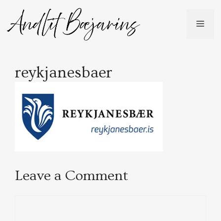
Skip
to
ME
content
reykjanesbaer
Leave a Comment
Comment