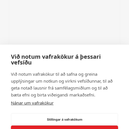
Við notum vafrakökur á þessari
Name
vefsíðu
Email
Við notum vafrakökur til að safna og greina
upplýsingar um notkun og virkni vefsíðunnar, til að
geta notað lausnir frá samfélagsmiðlum og til að
Website
bæta efni og birta viðeigandi markaðsefni.
Nánar um vafrakökur
Stillingar á vafrakökum
This site uses Akismet to reduce spam.
Learn