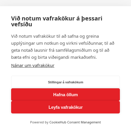
Við notum vafrakökur á þessari
vefsíðu
Við notum vafrakökur til að safna og greina
upplýsingar um notkun og virkni vefsíðunnar, til að
geta notað lausnir frá samfélagsmiðlum og til að
bæta efni og birta viðeigandi markaðsefni.
Nánar um vafrakökur
Stillingar á vafrakökum
Hafna öllum
Leyfa vafrakökur
Powered by
CookieHub Consent Management