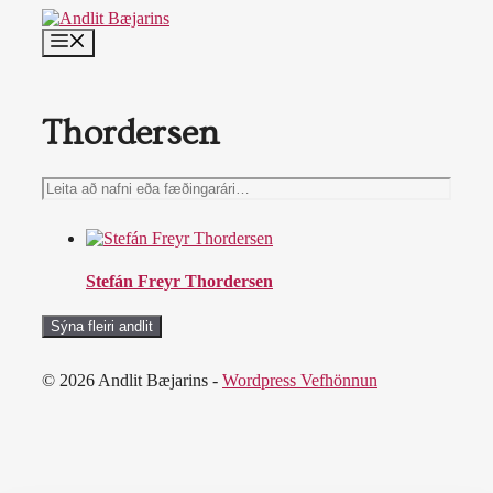
Skip
to
MENU
content
Thordersen
Leita
að
nafni
eða
fæðingarári…
Stefán Freyr Thordersen
Sýna fleiri andlit
© 2026 Andlit Bæjarins -
Wordpress Vefhönnun