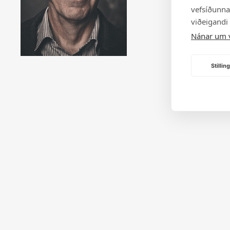
vefsíðunnar
viðeigandi
Nánar um 
Stilli