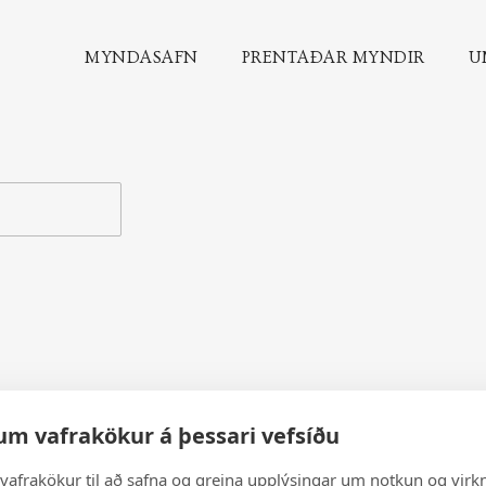
MYNDASAFN
PRENTAÐAR MYNDIR
U
um vafrakökur á þessari vefsíðu
vafrakökur til að safna og greina upplýsingar um notkun og virkn