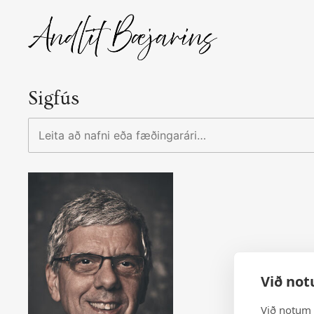
Skip
to
content
Sigfús
Leita
að
nafni
eða
fæðingarári…
Við not
Við notum 