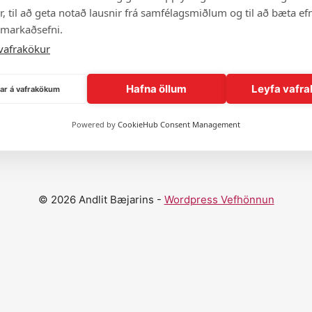
, til að geta notað lausnir frá samfélagsmiðlum og til að bæta efn
 markaðsefni.
vafrakökur
Hafna öllum
Leyfa vafra
ngar á vafrakökum
Sýna fleiri andlit
Powered by
CookieHub Consent Management
© 2026 Andlit Bæjarins -
Wordpress Vefhönnun