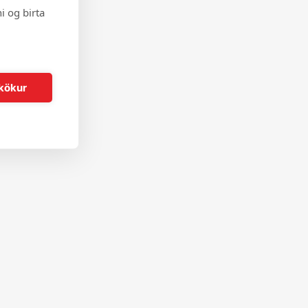
i og birta
kökur