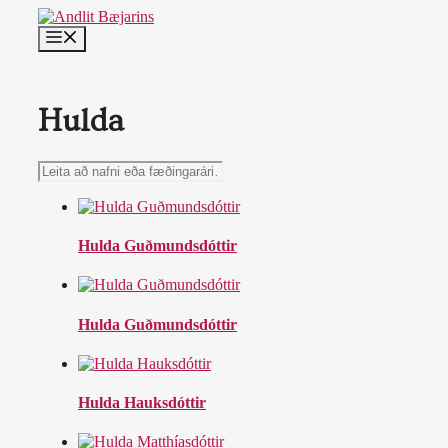
Skip
to
MENU
content
Hulda
Leita
að
nafni
eða
fæðingarári…
Hulda Guðmundsdóttir
Hulda Guðmundsdóttir
Hulda Hauksdóttir