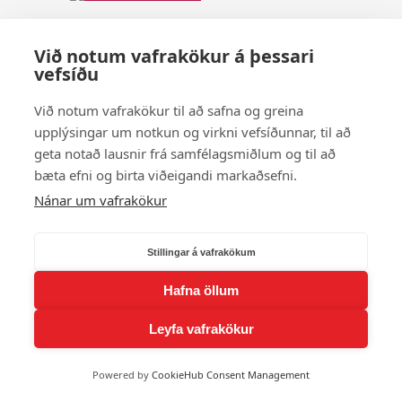
Hulda Matthíasdóttir
Við notum vafrakökur á þessari
Prent
vefsíðu
Hulda Sigríður Sigurðardóttir
Við notum vafrakökur til að safna og greina
upplýsingar um notkun og virkni vefsíðunnar, til að
Sýna fleiri andlit
geta notað lausnir frá samfélagsmiðlum og til að
bæta efni og birta viðeigandi markaðsefni.
© 2026 Andlit Bæjarins -
Wordpress Vefhönnun
Nánar um vafrakökur
Stillingar á vafrakökum
Hafna öllum
Leyfa vafrakökur
Powered by
CookieHub Consent Management