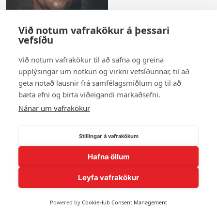
Við notum vafrakökur á þessari
vefsíðu
Falur H. Daðason
Við notum vafrakökur til að safna og greina
upplýsingar um notkun og virkni vefsíðunnar, til að
Sýna fleiri andlit
geta notað lausnir frá samfélagsmiðlum og til að
bæta efni og birta viðeigandi markaðsefni.
Nánar um vafrakökur
© 2026 Andlit Bæjarins -
Wordpress Vefhönnun
Stillingar á vafrakökum
Hafna öllum
Leyfa vafrakökur
Powered by
CookieHub Consent Management