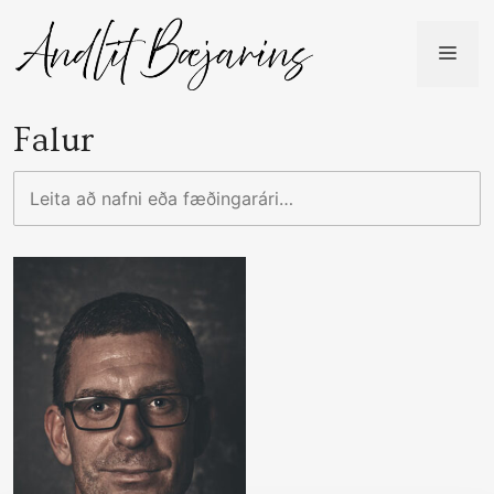
Skip
to
ME
content
Falur
Leita
að
nafni
eða
fæðingarári…