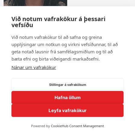
Við notum vafrakökur á þessari
vefsíðu
Dísa Edwards
Við notum vafrakökur til að safna og greina
upplýsingar um notkun og virkni vefsíðunnar, til að
Sýna fleiri andlit
geta notað lausnir frá samfélagsmiðlum og til að
bæta efni og birta viðeigandi markaðsefni.
Nánar um vafrakökur
© 2026 Andlit Bæjarins -
Wordpress Vefhönnun
Stillingar á vafrakökum
Hafna öllum
Leyfa vafrakökur
Powered by
CookieHub Consent Management