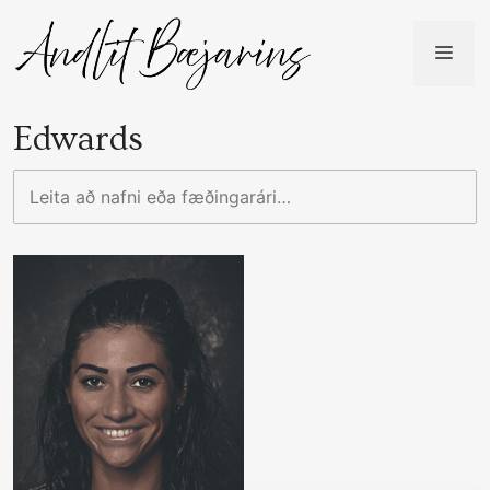
Skip
to
ME
content
Edwards
Leita
að
nafni
eða
fæðingarári…