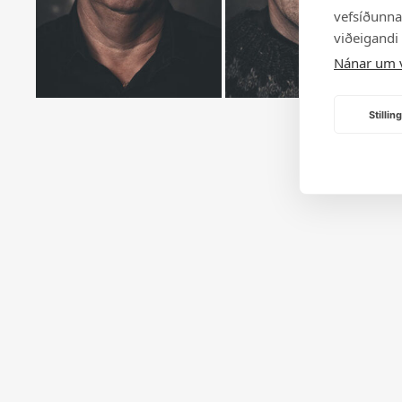
vefsíðunnar
viðeigandi
Nánar um 
Stilli