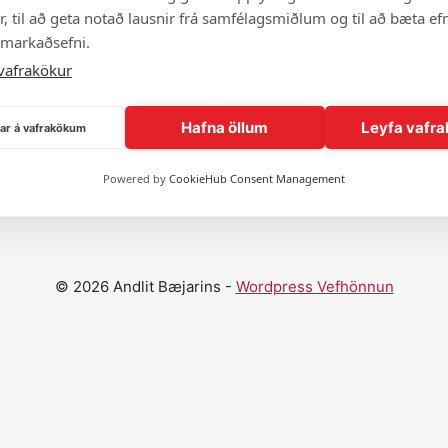
, til að geta notað lausnir frá samfélagsmiðlum og til að bæta efn
 markaðsefni.
vafrakökur
Hafna öllum
Leyfa vafra
ngar á vafrakökum
Sýna fleiri andlit
Powered by
CookieHub Consent Management
© 2026 Andlit Bæjarins -
Wordpress Vefhönnun