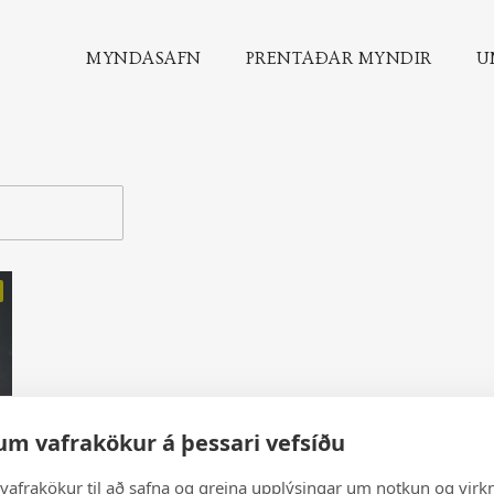
MYNDASAFN
PRENTAÐAR MYNDIR
U
um vafrakökur á þessari vefsíðu
vafrakökur til að safna og greina upplýsingar um notkun og virkn