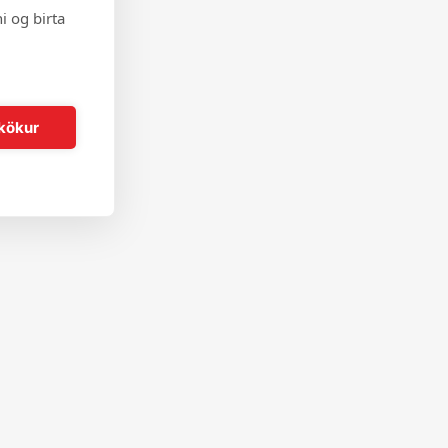
i og birta
kökur