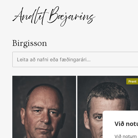
Skip
to
content
Birgisson
Leita
að
nafni
eða
Prent
fæðingarári…
Við not
Við notum 