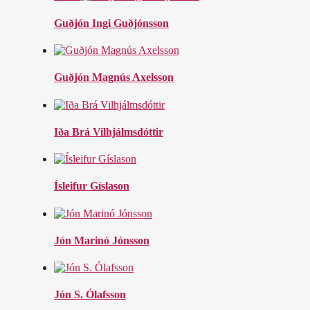
Guðjón Ingi Guðjónsson
Guðjón Magnús Axelsson
Iða Brá Vilhjálmsdóttir
Ísleifur Gíslason
Jón Marinó Jónsson
Jón S. Ólafsson