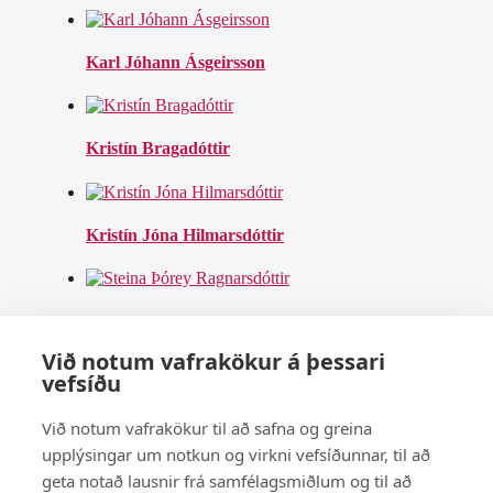
Karl Jóhann Ásgeirsson
Kristín Bragadóttir
Kristín Jóna Hilmarsdóttir
Steina Þórey Ragnarsdóttir
Við notum vafrakökur á þessari
vefsíðu
Steinþór Páll Garðarsson
Við notum vafrakökur til að safna og greina
Prent
upplýsingar um notkun og virkni vefsíðunnar, til að
geta notað lausnir frá samfélagsmiðlum og til að