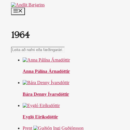
Skip
to
MENU
content
1964
Leita
að
nafni
eða
fæðingarári…
Anna Pálína Árnadóttir
Bára Denny Ívarsdóttir
Eygló Eiríksdóttir
Prent