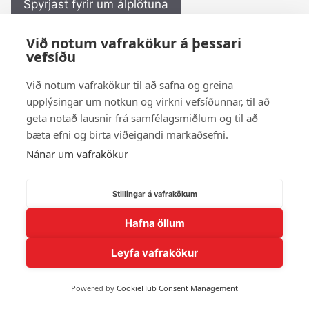
Spyrjast fyrir um álplötuna
Við notum vafrakökur á þessari
← Til baka í myndasafn
vefsíðu
Við notum vafrakökur til að safna og greina
upplýsingar um notkun og virkni vefsíðunnar, til að
© 2026 Andlit Bæjarins -
Wordpress Vefhönnun
geta notað lausnir frá samfélagsmiðlum og til að
bæta efni og birta viðeigandi markaðsefni.
Nánar um vafrakökur
Stillingar á vafrakökum
Hafna öllum
Leyfa vafrakökur
Powered by
CookieHub Consent Management