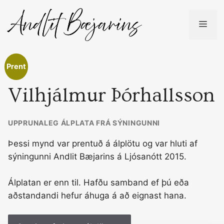
Skip
to
ME
content
Prent
Vilhjálmur Þórhallsson
UPPRUNALEG ÁLPLATA FRÁ SÝNINGUNNI
Þessi mynd var prentuð á álplötu og var hluti af
sýningunni Andlit Bæjarins á Ljósanótt 2015.
Álplatan er enn til. Hafðu samband ef þú eða
aðstandandi hefur áhuga á að eignast hana.