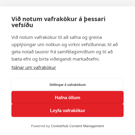
Við notum vafrakökur á þessari
vefsíðu
Við notum vafrakökur til að safna og greina
upplýsingar um notkun og virkni vefsíðunnar, til að
geta notað lausnir frá samfélagsmiðlum og til að
bæta efni og birta viðeigandi markaðsefni.
Nánar um vafrakökur
Stillingar á vafrakökum
Hafna öllum
Leyfa vafrakökur
Powered by
CookieHub Consent Management