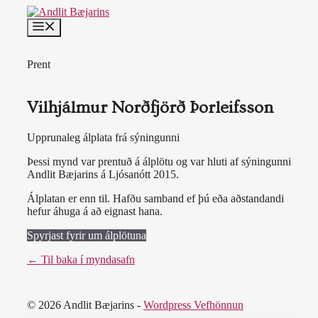
Skip
to
MENU
content
Prent
Vilhjálmur Norðfjörð Þorleifsson
Upprunaleg álplata frá sýningunni
Þessi mynd var prentuð á álplötu og var hluti af sýningunni
Andlit Bæjarins á Ljósanótt 2015.
Álplatan er enn til. Hafðu samband ef þú eða aðstandandi
hefur áhuga á að eignast hana.
Spyrjast fyrir um álplötuna
← Til baka í myndasafn
© 2026 Andlit Bæjarins -
Wordpress Vefhönnun