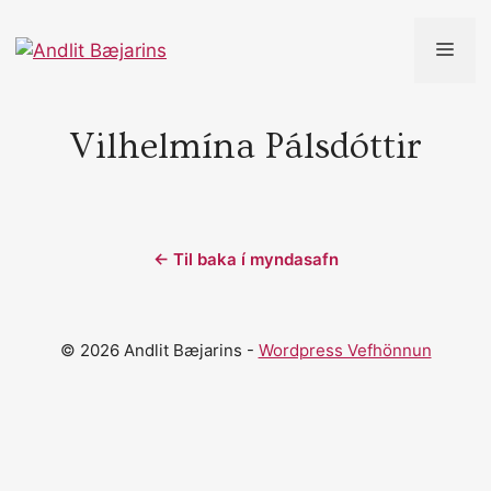
Skip
to
ME
content
Vilhelmína Pálsdóttir
← Til baka í myndasafn
© 2026 Andlit Bæjarins -
Wordpress Vefhönnun