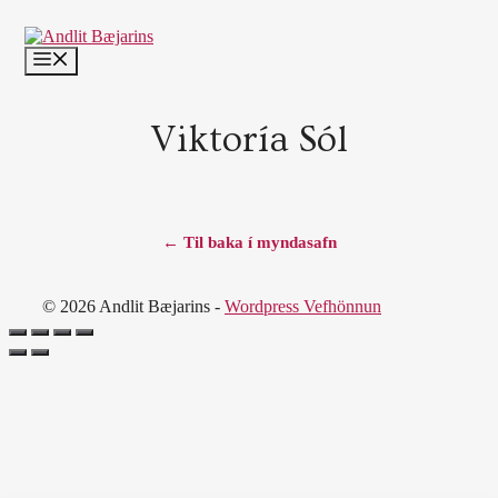
Skip
to
content
MENU
Viktoría Sól
← Til baka í myndasafn
© 2026 Andlit Bæjarins -
Wordpress Vefhönnun