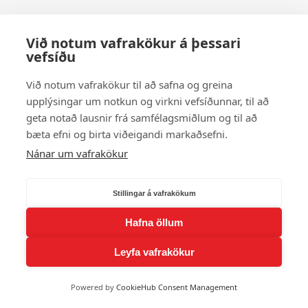
Við notum vafrakökur á þessari
vefsíðu
Við notum vafrakökur til að safna og greina
upplýsingar um notkun og virkni vefsíðunnar, til að
geta notað lausnir frá samfélagsmiðlum og til að
bæta efni og birta viðeigandi markaðsefni.
Nánar um vafrakökur
Stillingar á vafrakökum
Hafna öllum
Leyfa vafrakökur
Powered by
CookieHub Consent Management