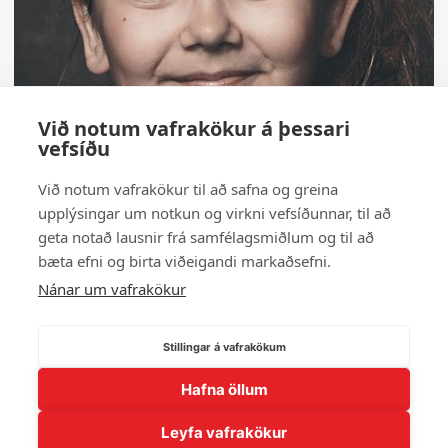
Við notum vafrakökur á þessari
vefsíðu
Við notum vafrakökur til að safna og greina
upplýsingar um notkun og virkni vefsíðunnar, til að
geta notað lausnir frá samfélagsmiðlum og til að
bæta efni og birta viðeigandi markaðsefni.
Nánar um vafrakökur
Stillingar á vafrakökum
Hafna öllum
← Til baka í myndasafn
Leyfa vafrakökur