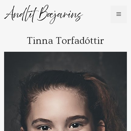
Skip
to
ME
content
Tinna Torfadóttir