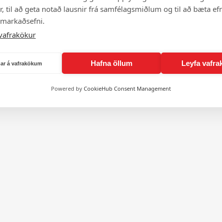
, til að geta notað lausnir frá samfélagsmiðlum og til að bæta efn
 markaðsefni.
vafrakökur
Hafna öllum
Leyfa vafra
ngar á vafrakökum
Powered by
CookieHub Consent Management