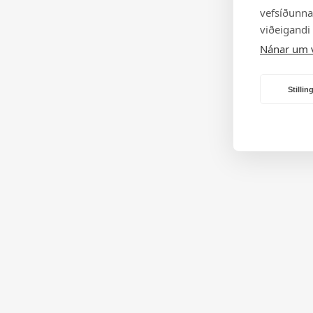
vefsíðunnar
viðeigandi
Nánar um 
Stilli