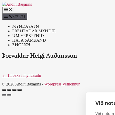
Skip
to
MENU
content
MENU
MYNDASAFN
PRENTAÐAR MYNDIR
UM VERKEFNIÐ
HAFA SAMBAND
ENGLISH
Þorvaldur Helgi Auðunsson
← Til baka í myndasafn
© 2026 Andlit Bæjarins -
Wordpress Vefhönnun
Við not
Við notum 