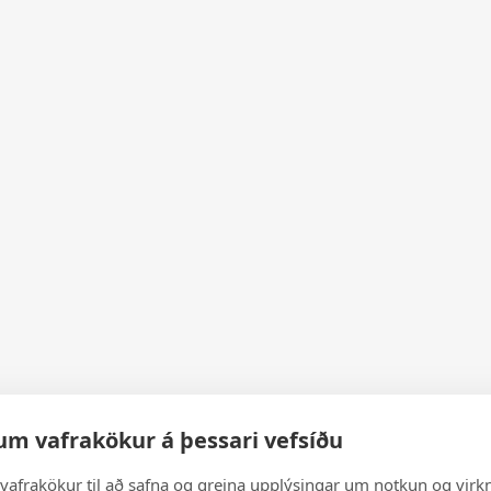
um vafrakökur á þessari vefsíðu
vafrakökur til að safna og greina upplýsingar um notkun og virkn