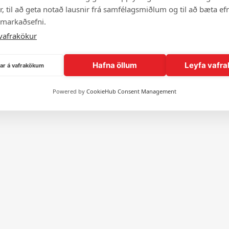
, til að geta notað lausnir frá samfélagsmiðlum og til að bæta efn
 markaðsefni.
vafrakökur
Hafna öllum
Leyfa vafra
ngar á vafrakökum
Powered by
CookieHub Consent Management