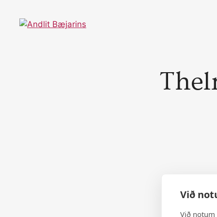
Skip
to
content
Thel
Við not
Við notum 