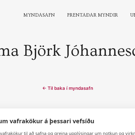
MYNDASAFN
PRENTAÐAR MYNDIR
U
ma Björk Jóhannesd
← Til baka í myndasafn
© 2026 Andlit Bæjarins -
Wordpress Vefhönnun
um vafrakökur á þessari vefsíðu
vafrakökur til að safna og greina upplýsingar um notkun og virkn