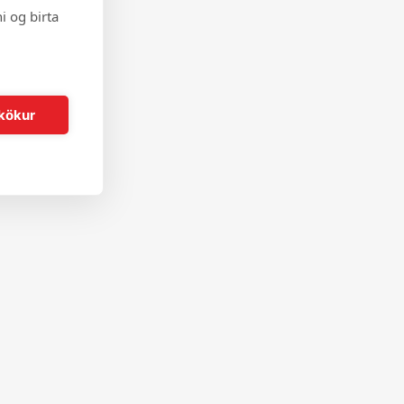
i og birta
kökur