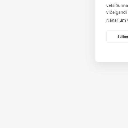
vefsíðunnar
viðeigandi
Nánar um 
Stilli