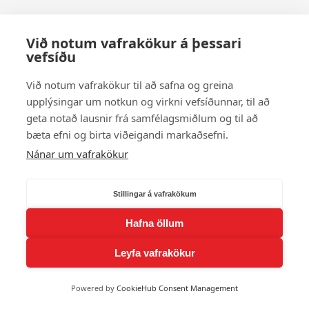
Við notum vafrakökur á þessari
vefsíðu
Við notum vafrakökur til að safna og greina
upplýsingar um notkun og virkni vefsíðunnar, til að
geta notað lausnir frá samfélagsmiðlum og til að
bæta efni og birta viðeigandi markaðsefni.
Nánar um vafrakökur
Stillingar á vafrakökum
Hafna öllum
Leyfa vafrakökur
Powered by
CookieHub Consent Management