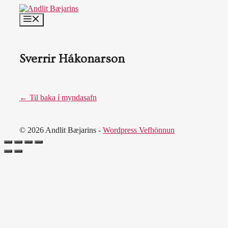
Skip
to
MENU
content
Sverrir Hákonarson
← Til baka í myndasafn
© 2026 Andlit Bæjarins -
Wordpress Vefhönnun