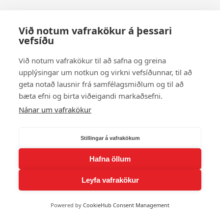
Við notum vafrakökur á þessari
vefsíðu
Við notum vafrakökur til að safna og greina
upplýsingar um notkun og virkni vefsíðunnar, til að
geta notað lausnir frá samfélagsmiðlum og til að
bæta efni og birta viðeigandi markaðsefni.
Nánar um vafrakökur
Stillingar á vafrakökum
Hafna öllum
Leyfa vafrakökur
Powered by
CookieHub Consent Management