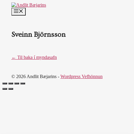
Skip
to
MENU
content
Sveinn Björnsson
← Til baka í myndasafn
© 2026 Andlit Bæjarins -
Wordpress Vefhönnun