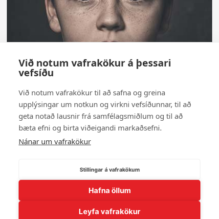
Við notum vafrakökur á þessari
vefsíðu
Við notum vafrakökur til að safna og greina
upplýsingar um notkun og virkni vefsíðunnar, til að
geta notað lausnir frá samfélagsmiðlum og til að
bæta efni og birta viðeigandi markaðsefni.
Nánar um vafrakökur
Stillingar á vafrakökum
Hafna öllum
← Til baka í myndasafn
Leyfa vafrakökur