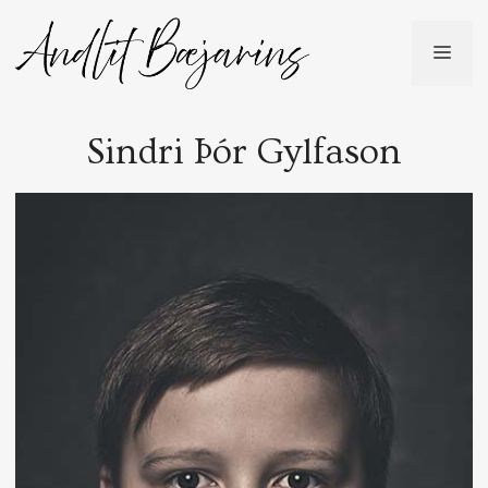
Skip
to
ME
content
Sindri Þór Gylfason