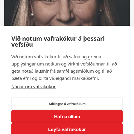
Við notum vafrakökur á þessari
vefsíðu
Við notum vafrakökur til að safna og greina
upplýsingar um notkun og virkni vefsíðunnar, til að
geta notað lausnir frá samfélagsmiðlum og til að
bæta efni og birta viðeigandi markaðsefni.
Nánar um vafrakökur
Stillingar á vafrakökum
Hafna öllum
← Til baka í myndasafn
Leyfa vafrakökur