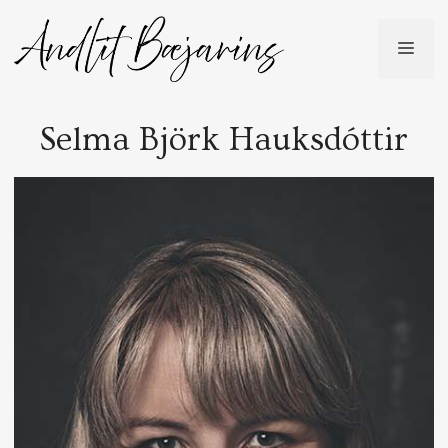
Skip
to
ME
content
Selma Björk Hauksdóttir