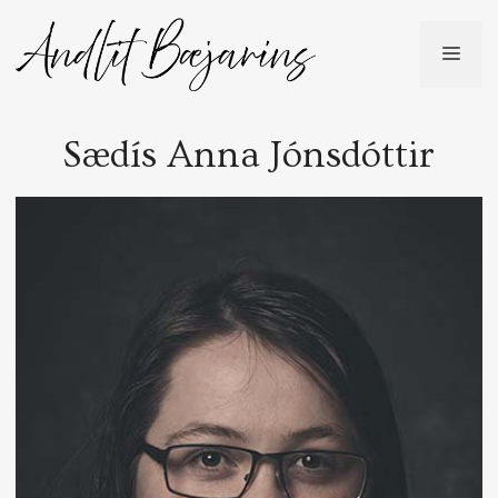
Skip
to
ME
content
Sædís Anna Jónsdóttir