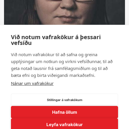
Við notum vafrakökur á þessari
vefsíðu
Við notum vafrakökur til að safna og greina
upplýsingar um notkun og virkni vefsíðunnar, til að
geta notað lausnir frá samfélagsmiðlum og til að
bæta efni og birta viðeigandi markaðsefni.
Nánar um vafrakökur
Stillingar á vafrakökum
Hafna öllum
← Til baka í myndasafn
Leyfa vafrakökur