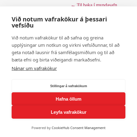
← Til baka í myndasafn
Við notum vafrakökur á þessari
vefsíðu
Við notum vafrakökur til að safna og greina
upplýsingar um notkun og virkni vefsíðunnar, til að
geta notað lausnir frá samfélagsmiðlum og til að
bæta efni og birta viðeigandi markaðsefni.
Nánar um vafrakökur
Stillingar á vafrakökum
Hafna öllum
Leyfa vafrakökur
Powered by
CookieHub Consent Management