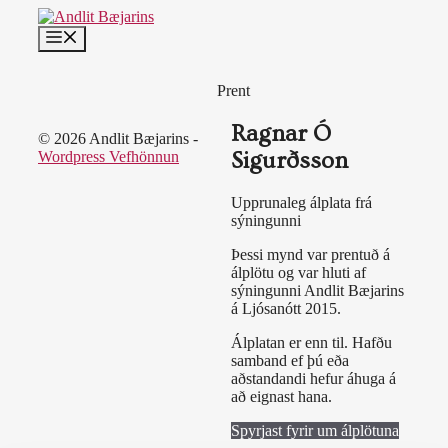
Skip
to
MENU
content
Prent
Ragnar Ó
© 2026 Andlit Bæjarins -
Sigurðsson
Wordpress Vefhönnun
Upprunaleg álplata frá
sýningunni
Þessi mynd var prentuð á
álplötu og var hluti af
sýningunni Andlit Bæjarins
á Ljósanótt 2015.
Álplatan er enn til. Hafðu
samband ef þú eða
aðstandandi hefur áhuga á
að eignast hana.
Spyrjast fyrir um álplötuna