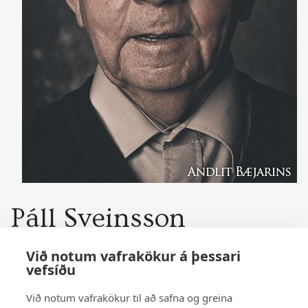
Páll Sveinsson
Við notum vafrakökur á þessari
UPPRUNALEG ÁLPLATA FRÁ SÝNINGUNNI
vefsíðu
Þessi mynd var prentuð á álplötu og var hluti af
Við notum vafrakökur til að safna og greina
sýningunni Andlit Bæjarins á Ljósanótt 2015.