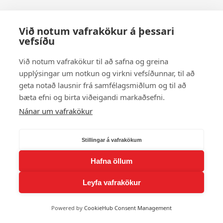
Við notum vafrakökur á þessari
vefsíðu
Við notum vafrakökur til að safna og greina
upplýsingar um notkun og virkni vefsíðunnar, til að
geta notað lausnir frá samfélagsmiðlum og til að
bæta efni og birta viðeigandi markaðsefni.
Nánar um vafrakökur
Stillingar á vafrakökum
Hafna öllum
Leyfa vafrakökur
Powered by
CookieHub Consent Management