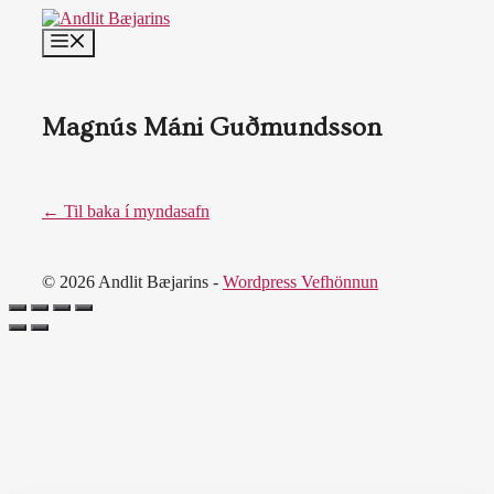
Skip
to
MENU
content
Magnús Máni Guðmundsson
← Til baka í myndasafn
© 2026 Andlit Bæjarins -
Wordpress Vefhönnun