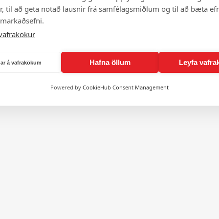
, til að geta notað lausnir frá samfélagsmiðlum og til að bæta efn
 markaðsefni.
vafrakökur
Hafna öllum
Leyfa vafra
ngar á vafrakökum
Powered by
CookieHub Consent Management