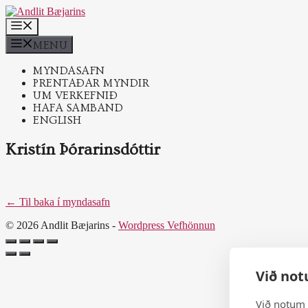
Skip
to
MENU
content
MENU
MYNDASAFN
PRENTAÐAR MYNDIR
UM VERKEFNIÐ
HAFA SAMBAND
ENGLISH
Kristín Þórarinsdóttir
← Til baka í myndasafn
© 2026 Andlit Bæjarins -
Wordpress Vefhönnun
Við not
Við notum 