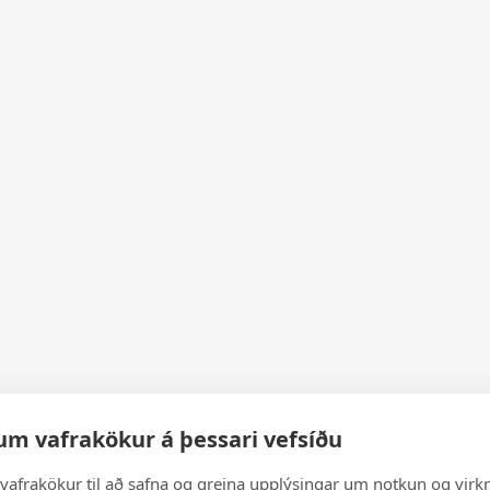
um vafrakökur á þessari vefsíðu
vafrakökur til að safna og greina upplýsingar um notkun og virkn