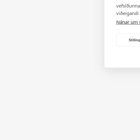
vefsíðunnar
viðeigandi
Nánar um 
Stilli