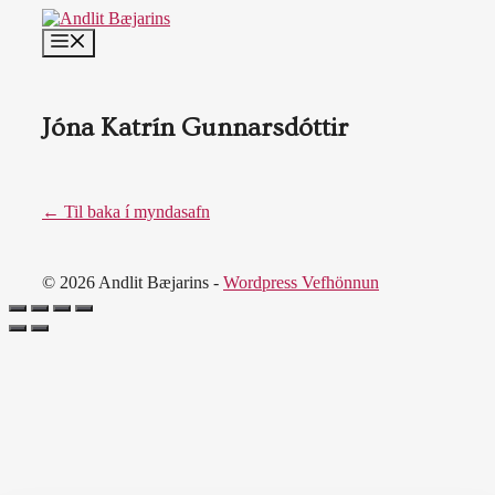
Skip
to
MENU
content
Jóna Katrín Gunnarsdóttir
← Til baka í myndasafn
© 2026 Andlit Bæjarins -
Wordpress Vefhönnun