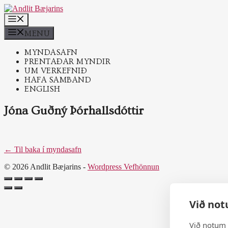
Skip
to
MENU
content
MENU
MYNDASAFN
PRENTAÐAR MYNDIR
UM VERKEFNIÐ
HAFA SAMBAND
ENGLISH
Jóna Guðný Þórhallsdóttir
← Til baka í myndasafn
© 2026 Andlit Bæjarins -
Wordpress Vefhönnun
Við not
Við notum 