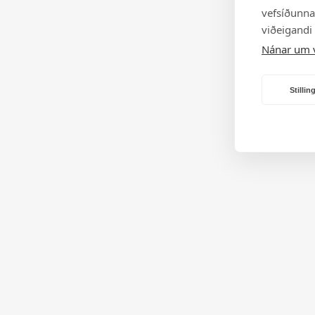
vefsíðunnar
viðeigandi
Nánar um 
Stilli