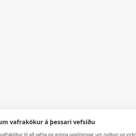
um vafrakökur á þessari vefsíðu
vafrakökur til að safna og greina upplýsingar um notkun og virkn