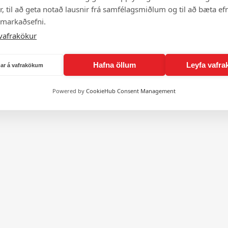
, til að geta notað lausnir frá samfélagsmiðlum og til að bæta efn
 markaðsefni.
vafrakökur
Hafna öllum
Leyfa vafra
ngar á vafrakökum
Powered by
CookieHub Consent Management