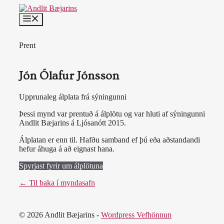
Skip
to
MENU
content
Prent
Jón Ólafur Jónsson
Upprunaleg álplata frá sýningunni
Þessi mynd var prentuð á álplötu og var hluti af sýningunni
Andlit Bæjarins á Ljósanótt 2015.
Álplatan er enn til. Hafðu samband ef þú eða aðstandandi
hefur áhuga á að eignast hana.
Spyrjast fyrir um álplötuna
← Til baka í myndasafn
© 2026 Andlit Bæjarins -
Wordpress Vefhönnun