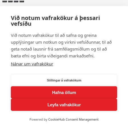
Við notum vafrakökur á þessari
vefsíðu
Við notum vafrakökur til að safna og greina
upplýsingar um notkun og virkni vefsíðunnar, til að
geta notað lausnir frá samfélagsmiðlum og til að
bæta efni og birta viðeigandi markaðsefni.
Nánar um vafrakökur
Stillingar á vafrakökum
Hafna öllum
Leyfa vafrakökur
Powered by
CookieHub Consent Management