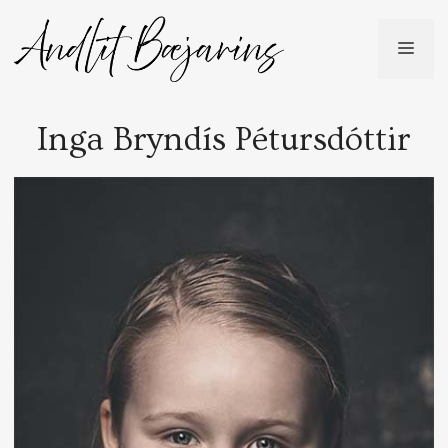
Skip
to
ME
content
Inga Bryndís Pétursdóttir