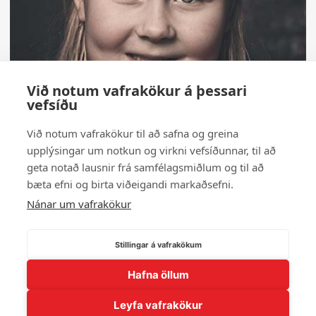
Við notum vafrakökur á þessari
vefsíðu
Við notum vafrakökur til að safna og greina
upplýsingar um notkun og virkni vefsíðunnar, til að
geta notað lausnir frá samfélagsmiðlum og til að
bæta efni og birta viðeigandi markaðsefni.
Nánar um vafrakökur
Stillingar á vafrakökum
Hafna öllum
← Til baka í myndasafn
Leyfa vafrakökur