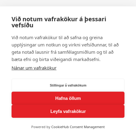
Við notum vafrakökur á þessari
vefsíðu
Við notum vafrakökur til að safna og greina
upplýsingar um notkun og virkni vefsíðunnar, til að
geta notað lausnir frá samfélagsmiðlum og til að
bæta efni og birta viðeigandi markaðsefni.
Nánar um vafrakökur
Stillingar á vafrakökum
Hafna öllum
Leyfa vafrakökur
Powered by
CookieHub Consent Management