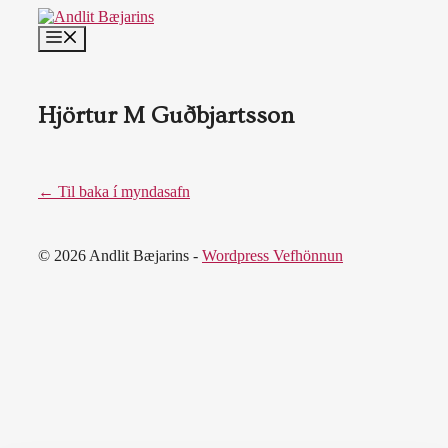
Skip
to
MENU
content
Hjörtur M Guðbjartsson
← Til baka í myndasafn
© 2026 Andlit Bæjarins -
Wordpress Vefhönnun